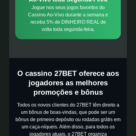
Jogue nos seus jogos favoritos do
Cassino Ao-Vivo durante a semana e
receba 5% de DINHEIRO REAL de
volta toda segunda-feira.
O cassino 27BET oferece aos
jogadores as melhores
promoções e bônus
Todos os novos clientes do 27BET têm direito a
um bônus de boas-vindas, que pode ser um
bônus de primeiro depósito ou rodadas grátis em
um caça-níqueis. Além disso, para todos os
jogadores atuais, o 27BET organiza