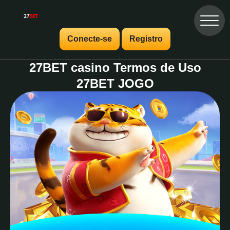
Conecte-se
Registro
27BET casino️ Termos de Uso
27BET JOGO