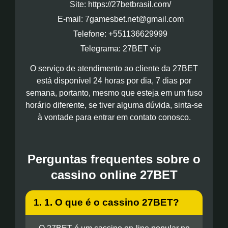
Site: https://27betbrasil.com/
E-mail:
7gamesbet.net@gmail.com
Telefone: +551136629999
Telegrama: 27BET vip
O serviço de atendimento ao cliente da 27BET
está disponível 24 horas por dia, 7 dias por
semana, portanto, mesmo que esteja em um fuso
horário diferente, se tiver alguma dúvida, sinta-se
à vontade para entrar em contato conosco.
Perguntas frequentes sobre o
cassino online 27BET
1. 1. O que é o cassino 27BET?