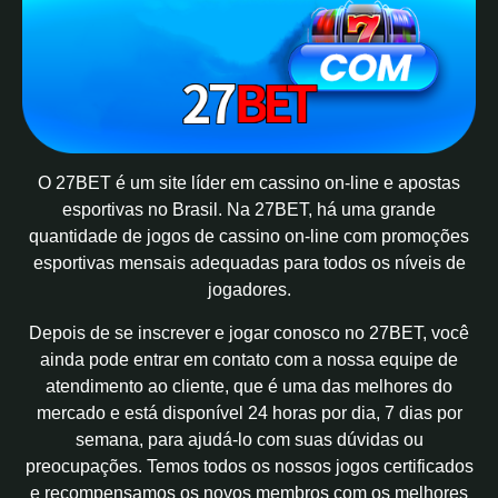
O 27BET é um site líder em cassino on-line e apostas
esportivas no Brasil. Na 27BET, há uma grande
quantidade de jogos de cassino on-line com promoções
esportivas mensais adequadas para todos os níveis de
jogadores.
Depois de se inscrever e jogar conosco no 27BET, você
ainda pode entrar em contato com a nossa equipe de
atendimento ao cliente, que é uma das melhores do
mercado e está disponível 24 horas por dia, 7 dias por
semana, para ajudá-lo com suas dúvidas ou
preocupações. Temos todos os nossos jogos certificados
e recompensamos os novos membros com os melhores