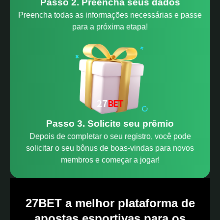
Passo 2. Preencha seus dados
Preencha todas as informações necessárias e passe
para a próxima etapa!
Passo 3. Solicite seu prêmio
Depois de completar o seu registro, você pode
solicitar o seu bônus de boas-vindas para novos
membros e começar a jogar!
27BET a melhor plataforma de
apostas esportivas para os