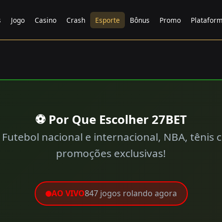
s
Jogo
Casino
Crash
Esporte
Bônus
Promo
Platafor
⚽ Por Que Escolher 27BET
Futebol nacional e internacional, NBA, tênis
promoções exclusivas!
AO VIVO
847 jogos rolando agora