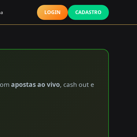
LOGIN
CADASTRO
ma
 com
apostas ao vivo
, cash out e