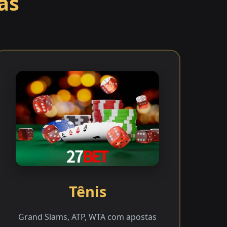
as
Tênis
Grand Slams, ATP, WTA com apostas