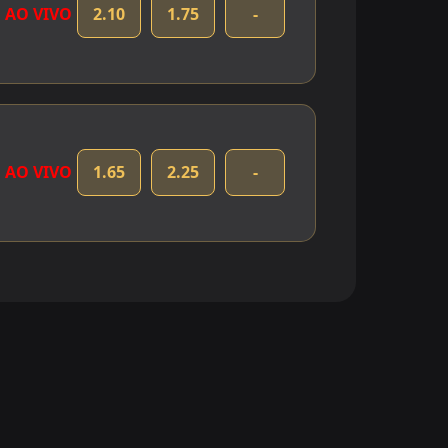
 AO VIVO
2.10
1.75
-
 AO VIVO
1.65
2.25
-