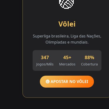
🏐
Vôlei
Superliga brasileira, Liga das Nações,
Olimpíadas e mundiais.
347
45+
88%
Jogos/Mês
Mercados
Cobertura
🏐 APOSTAR NO VÔLEI