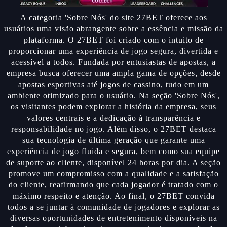
A categoria 'Sobre Nós' do site 27BET oferece aos
usuários uma visão abrangente sobre a essência e missão da
plataforma. O 27BET foi criado com o intuito de
proporcionar uma experiência de jogo segura, divertida e
acessível a todos. Fundada por entusiastas de apostas, a
empresa busca oferecer uma ampla gama de opções, desde
apostas esportivas até jogos de cassino, tudo em um
ambiente otimizado para o usuário. Na seção 'Sobre Nós',
os visitantes podem explorar a história da empresa, seus
valores centrais e a dedicação à transparência e
responsabilidade no jogo. Além disso, o 27BET destaca
sua tecnologia de última geração que garante uma
experiência de jogo fluida e segura, bem como sua equipe
de suporte ao cliente, disponível 24 horas por dia. A seção
promove um compromisso com a qualidade e a satisfação
do cliente, reafirmando que cada jogador é tratado com o
máximo respeito e atenção. Ao final, o 27BET convida
todos a se juntar à comunidade de jogadores e explorar as
diversas oportunidades de entretenimento disponíveis na