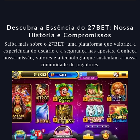
Descubra a Essência do 27BET: Nossa
História e Compromissos
Saiba mais sobre o 27BET, uma plataforma que valoriza a
experiência do usuário e a segurança nas apostas. Conheça
nossa missão, valores e a tecnologia que sustentam a nossa
comunidade de jogadores.