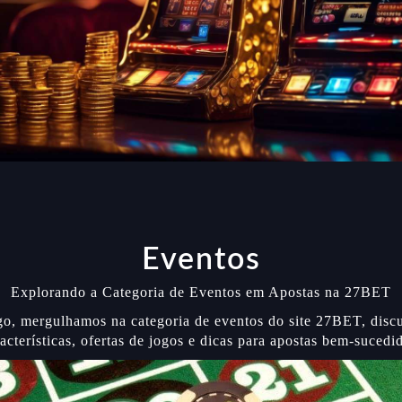
Eventos
Explorando a Categoria de Eventos em Apostas na 27BET
go, mergulhamos na categoria de eventos do site 27BET, disc
acterísticas, ofertas de jogos e dicas para apostas bem-sucedi