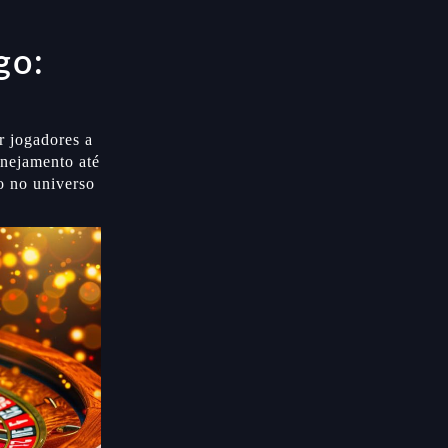
go:
r jogadores a
anejamento até
o no universo