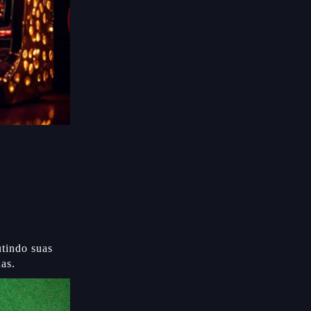
utindo suas
das.