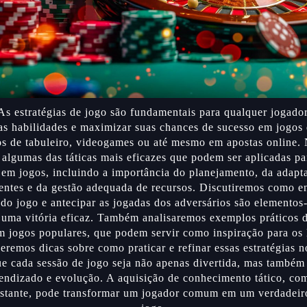
s estratégias de jogo são fundamentais para qualquer jogado
as habilidades e maximizar suas chances de sucesso em jogos d
os de tabuleiro, videogames ou até mesmo em apostas online. N
algumas das táticas mais eficazes que podem ser aplicadas pa
em jogos, incluindo a importância do planejamento, da adapt
ntes e da gestão adequada de recursos. Discutiremos como e
do jogo e antecipar as jogadas dos adversários são elementos
uma vitória eficaz. Também analisaremos exemplos práticos d
em jogos populares, que podem servir como inspiração para os l
ceremos dicas sobre como praticar e refinar essas estratégias no
ue cada sessão de jogo seja não apenas divertida, mas também
endizado e evolução. A aquisição de conhecimento tático, c
nstante, pode transformar um jogador comum em um verdadeir