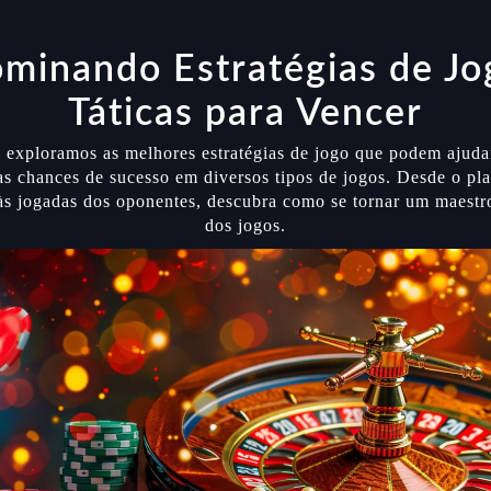
minando Estratégias de Jo
Táticas para Vencer
, exploramos as melhores estratégias de jogo que podem ajuda
s chances de sucesso em diversos tipos de jogos. Desde o pl
às jogadas dos oponentes, descubra como se tornar um maestr
dos jogos.