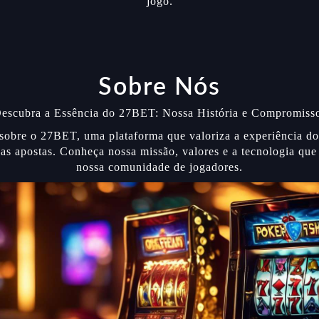
jogo.
Sobre Nós
escubra a Essência do 27BET: Nossa História e Compromiss
sobre o 27BET, uma plataforma que valoriza a experiência do
as apostas. Conheça nossa missão, valores e a tecnologia que
nossa comunidade de jogadores.