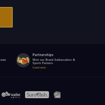
Partnerships
 some
Meet our Brand Ambassadors &
Sports Partners
Learnt more