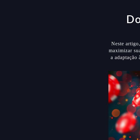
Do
Neste artigo
maximizar sua
a adaptação 