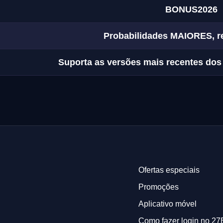
BONUS2026
Probabilidades MAIORES, re
Suporta as versões mais recentes dos
Ofertas especiais
Promoções
Aplicativo móvel
Como fazer login no 2