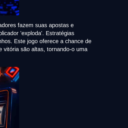
gadores fazem suas apostas e
licador 'exploda'. Estratégias
nhos. Este jogo oferece a chance de
vitória são altas, tornando-o uma