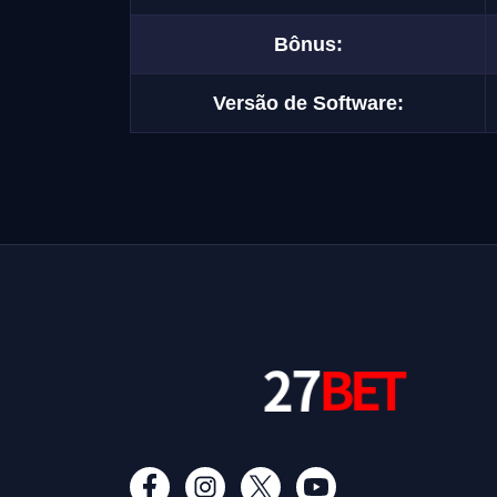
Bônus:
Versão de Software: