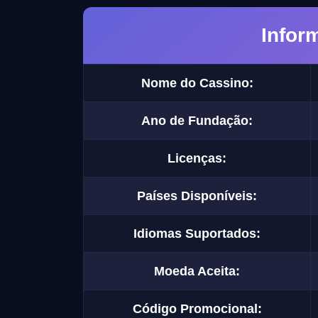
Infor
Nome do Cassino:
Ano de Fundação:
Licenças:
Países Disponíveis:
Idiomas Suportados:
Moeda Aceita:
Código Promocional: