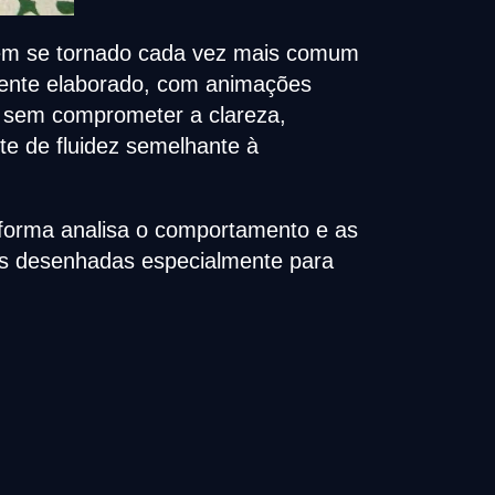
o tem se tornado cada vez mais comum
mente elaborado, com animações
ua sem comprometer a clareza,
e de fluidez semelhante à
aforma analisa o comportamento e as
as desenhadas especialmente para