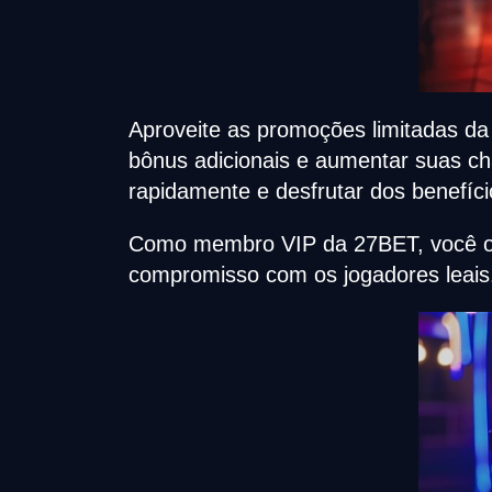
Aproveite as promoções limitadas d
bônus adicionais e aumentar suas ch
rapidamente e desfrutar dos benefíci
Como membro VIP da 27BET, você obt
compromisso com os jogadores leais