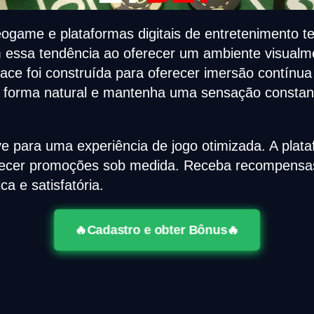
videogame e plataformas digitais de entreteniment
em essa tendência ao oferecer um ambiente visual
erface foi construída para oferecer imersão contín
e forma natural e mantenha uma sensação constant
e para uma experiência de jogo otimizada. A plat
ferecer promoções sob medida. Receba recompens
a e satisfatória.
🔥Cadastro e obter Bônus🔥