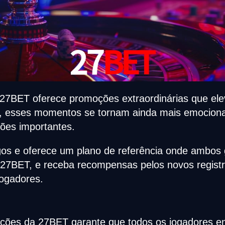
, 27BET oferece promoções extraordinárias que el
as, esses momentos se tornam ainda mais emocion
ões importantes.
gos e oferece um plano de referência onde ambos
 27BET, e receba recompensas pelos novos registr
jogadores.
oções da 27BET garante que todos os jogadores 