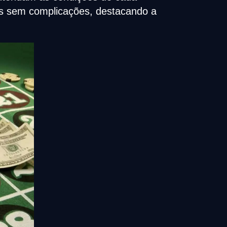
ões sem complicações, destacando a