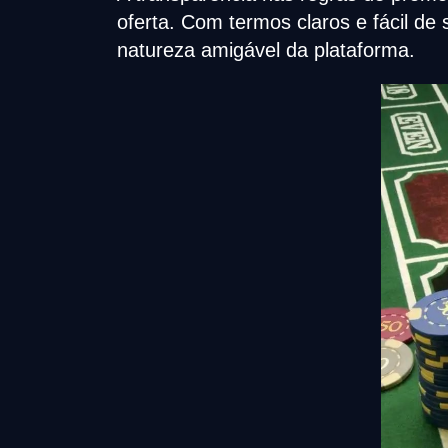
oferta. Com termos claros e fácil d
natureza amigável da plataforma.