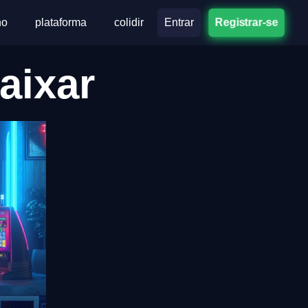
no
plataforma
colidir
Entrar
Registrar-se
aixar