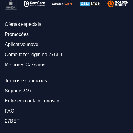
Ofertas especiais
Promoções
Aplicativo móvel
Como fazer login no 27BET
Melhores Cassinos
Termos e condições
Suporte 24/7
Entre em contato conosco
FAQ
27BET