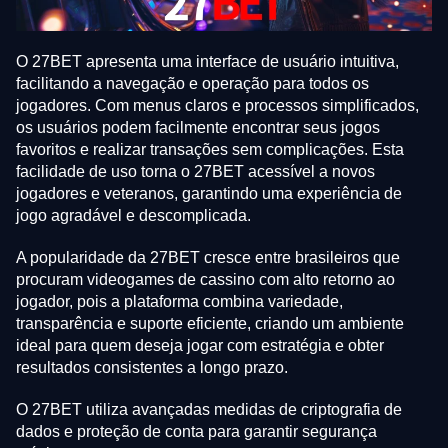
O 27BET apresenta uma interface de usuário intuitiva,
facilitando a navegação e operação para todos os
jogadores. Com menus claros e processos simplificados,
os usuários podem facilmente encontrar seus jogos
favoritos e realizar transações sem complicações. Esta
facilidade de uso torna o 27BET acessível a novos
jogadores e veteranos, garantindo uma experiência de
jogo agradável e descomplicada.
A popularidade da 27BET cresce entre brasileiros que
procuram videogames de cassino com alto retorno ao
jogador, pois a plataforma combina variedade,
transparência e suporte eficiente, criando um ambiente
ideal para quem deseja jogar com estratégia e obter
resultados consistentes a longo prazo.
O 27BET utiliza avançadas medidas de criptografia de
dados e proteção de conta para garantir segurança