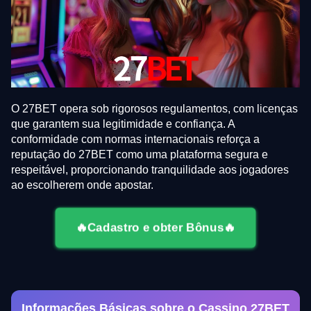
O 27BET opera sob rigorosos regulamentos, com licenças
que garantem sua legitimidade e confiança. A
conformidade com normas internacionais reforça a
reputação do 27BET como uma plataforma segura e
respeitável, proporcionando tranquilidade aos jogadores
ao escolherem onde apostar.
🔥Cadastro e obter Bônus🔥
Informações Básicas sobre o Cassino 27BET