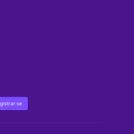
gistrar-se