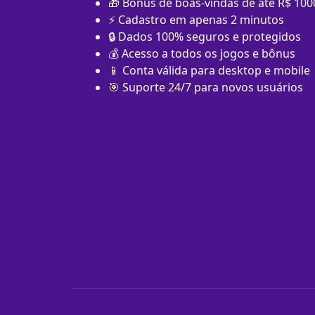
🎁 Bônus de boas-vindas de até R$ 100
⚡ Cadastro em apenas 2 minutos
🔒 Dados 100% seguros e protegidos
💰 Acesso a todos os jogos e bônus
📱 Conta válida para desktop e mobile
🎯 Suporte 24/7 para novos usuários