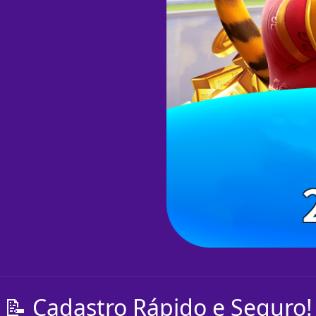
📝 Cadastro Rápido e Seguro!