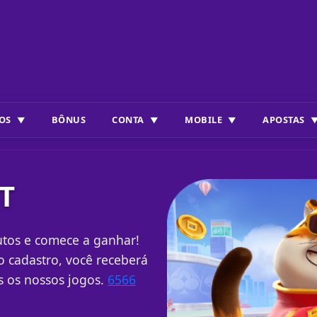
OS
BÔNUS
CONTA
MOBILE
APOSTAS
ET
tos e comece a ganhar!
o cadastro, você receberá
s os nossos jogos.
6566