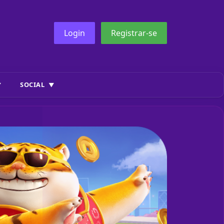
Login
Registrar-se
SOCIAL