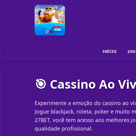
INÍCIO
JOG
🎯 Cassino Ao Vi
Experimente a emoção do cassino ao viv
Jogue blackjack, roleta, poker e muito 
27BET, você tem acesso aos melhores j
qualidade profissional.