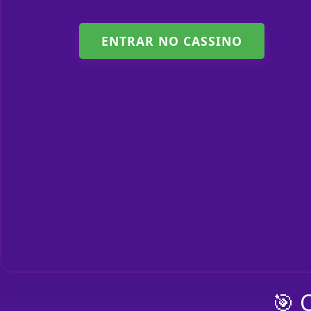
ENTRAR NO CASSINO
🎯 