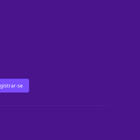
gistrar-se