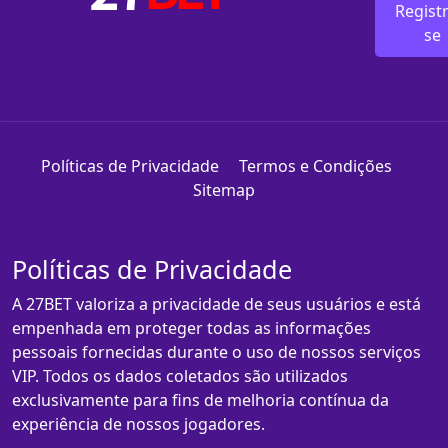
Registr
se
Políticas de Privacidade
Termos e Condições
Sitemap
Políticas de Privacidade
A 27BET valoriza a privacidade de seus usuários e está
empenhada em proteger todas as informações
pessoais fornecidas durante o uso de nossos serviços
VIP. Todos os dados coletados são utilizados
exclusivamente para fins de melhoria contínua da
experiência de nossos jogadores.