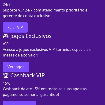
24/7
Suporte VIP 24/7 com atendimento prioritário e
gerente de conta exclusivo!
Falar VIP
🎮 Jogos Exclusivos
VIP
Acesso a jogos exclusivos VIP, torneios especiais e
mesas de alto valor!
Ver Jogos
🏆 Cashback VIP
15%
Cashback de até 15% em todas as suas apostas,
pagamento semanal garantido!