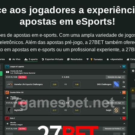
e aos jogadores a experiênc
apostas em eSports!
s de apostas em e-sports. Com uma ampla variedade de jogos 
 eletrônicos. Além das apostas pré-jogo, a 27BET também ofer
to em apostas em e-sports ou um profissional experiente, a 27