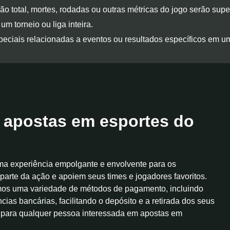
o total, mortes, rodadas ou outras métricas do jogo serão super
m torneio ou liga inteira.
eciais relacionadas a eventos ou resultados específicos em um
s apostas em esportes do
a experiência empolgante e envolvente para os
parte da ação e apoiem seus times e jogadores favoritos.
emos uma variedade de métodos de pagamento, incluindo
ências bancárias, facilitando o depósito e a retirada dos seus
 para qualquer pessoa interessada em apostas em