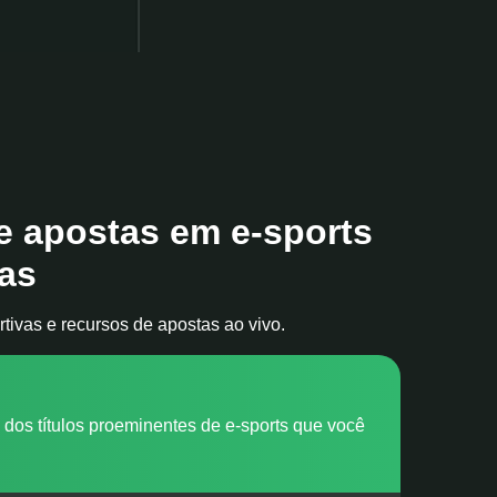
e apostas em e-sports
as
ivas e recursos de apostas ao vivo.
dos títulos proeminentes de e-sports que você