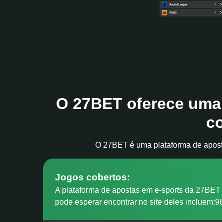
O 27BET oferece uma 
c
O 27BET é uma plataforma de aposta
Jogos cobertos:
A plataforma de apostas em e-sports da 27BET 
pode esperar encontrar no site deles incluem:
9