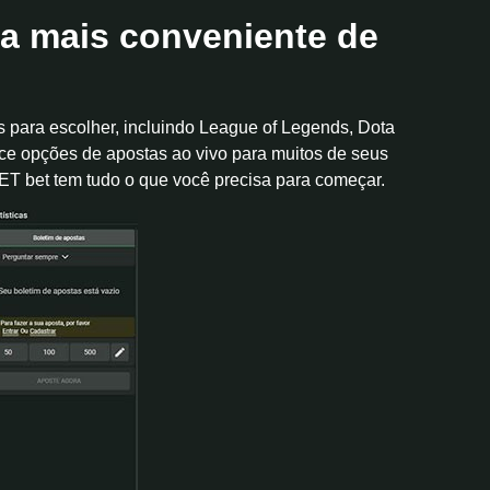
ia mais conveniente de
para escolher, incluindo League of Legends, Dota
ece opções de apostas ao vivo para muitos de seus
BET bet tem tudo o que você precisa para começar.