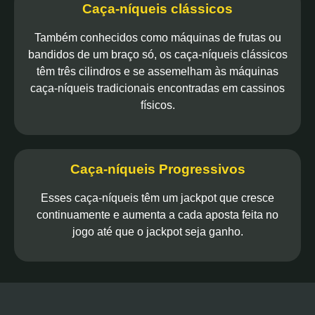
Caça-níqueis clássicos
Também conhecidos como máquinas de frutas ou
bandidos de um braço só, os caça-níqueis clássicos
têm três cilindros e se assemelham às máquinas
caça-níqueis tradicionais encontradas em cassinos
físicos.
Caça-níqueis Progressivos
Esses caça-níqueis têm um jackpot que cresce
continuamente e aumenta a cada aposta feita no
jogo até que o jackpot seja ganho.