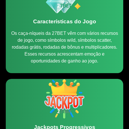
Características do Jogo
Os caça-níqueis da 27BET vêm com vários recursos
de jogo, como símbolos wild, símbolos scatter,
rodadas grátis, rodadas de bônus e multiplicadores.
Esses recursos acrescentam emoção e
oportunidades de ganho ao jogo.
Jackpots Progressivos