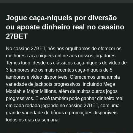
Jogue caça-níqueis por diversão
ou aposte dinheiro real no cassino
27BET
No cassino 27BET, nós nos orgulhamos de oferecer os
melhores caça-níqueis online aos nossos jogadores.
Temos tudo, desde os clássicos caça-níqueis de vídeo de
3 tambores até os mais recentes caça-níqueis de 5
tambores e vídeo disponíveis. Oferecemos uma ampla
variedade de jackpots progressivos, incluindo Mega
Moolah e Major Millions, além de muitos outros jogos
progressivos. E você também pode ganhar dinheiro real
em cada rodada jogando no cassino 27BET, com uma
grande variedade de bônus e promoções disponíveis
todos os dias da semana!