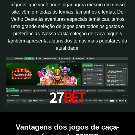
níqueis, que você pode jogar agora mesmo em nosso
site, vêm em todas as formas, tamanhos e temas. Do
Velho Oeste às aventuras espaciais temáticas, temos
uma grande seleção de jogos para todos os gostos e
preferências. Nossa vasta coleção de caça-níqueis
também apresenta alguns dos temas mais populares da
atualidade.
Vantagens dos jogos de caça-